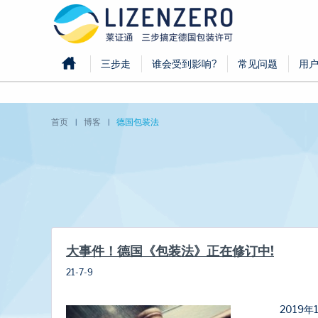
Home
三步走
谁会受到影响?
常见问题
用
首页
博客
德国包装法
大事件！德国《包装法》正在修订中!
21-7-9
201