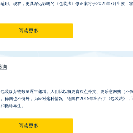
样适用。现在，更具深远影响的《包装法》修正案将于2021年7月生效，
阅读更多
影响
的包装废弃物数量逐年递增。人们比以前更喜欢点外卖、更乐意网购（不
长。德国也不例外，为应对这种情况，德国在2019年出台了《包装法》
展和循环再生。
阅读更多