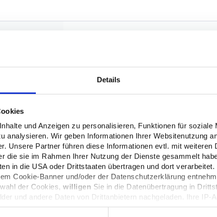
Details
产品的第一印象常常来源于外包装，它对打造良好品牌形象所起的作用不
产品包装认证标志发挥着不容忽视的作用，例如，资源再生认证标志可以
处理，实现再利用。也让用户了解到，该企业注重可持续发展。
Cookies
halte und Anzeigen zu personalisieren, Funktionen für soziale
zu analysieren. Wir geben Informationen Ihrer Websitenutzung a
阅读更多
. Unsere Partner führen diese Informationen evtl. mit weitere
der die sie im Rahmen Ihrer Nutzung der Dienste gesammelt hab
n in die USA oder Drittstaaten übertragen und dort verarbeitet.
 dem Cookie-Banner und/oder der Datenschutzerklärung entnehm
swahl der Cookies,
willigen
Sie in die Datenübertragung in Dritts
lder und andere Daten von Drittanbietern nachgeladen. Ihre IP-
Datenschutz dieser Anbieter können Sie sich auf deren Seiten i