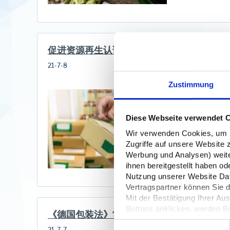
促进资源再生认证，强化品牌发展
21-7-8
Zustimmung
用户对
德国，
被回收
Diese Webseite verwendet 
Wir verwenden Cookies, um In
Zugriffe auf unsere Website 
Werbung und Analysen) weiter
ihnen bereitgestellt haben o
Nutzung unserer Website Date
Vertragspartner können Sie
Mit der Bestätigung Ihrer Au
Buttons anklicken, werden Bi
《德国包装法》常见问题答疑（一）
Server übertragen. Über den 
Einwilligungsauswahl
21-7-7