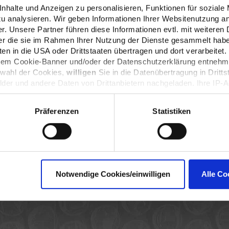
halte und Anzeigen zu personalisieren, Funktionen für soziale
IMPRESSUM (INTERZERO RECYCLING ALLIANCE)
zu analysieren. Wir geben Informationen Ihrer Websitenutzung a
. Unsere Partner führen diese Informationen evtl. mit weitere
der die sie im Rahmen Ihrer Nutzung der Dienste gesammelt hab
n in die USA oder Drittstaaten übertragen und dort verarbeitet.
 dem Cookie-Banner und/oder der Datenschutzerklärung entnehm
swahl der Cookies,
willigen
Sie in die Datenübertragung in Dritts
lder und andere Daten von Drittanbietern nachgeladen. Ihre IP-
Datenschutz dieser Anbieter können Sie sich auf deren Seiten i
n sie in den Einstellungen unter
datenschutz@interzero.de
jede
Präferenzen
Statistiken
Datenschutzerklärung
.
Notwendige Cookies/einwilligen
Alle Co