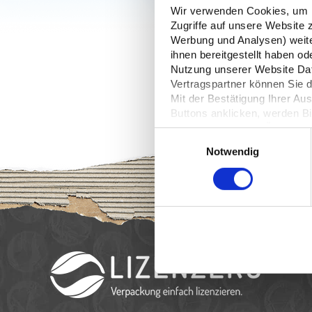
Wir verwenden Cookies, um In
Zugriffe auf unsere Website 
Werbung und Analysen) weiter
ihnen bereitgestellt haben o
Nutzung unserer Website Date
Vertragspartner können Sie
Mit der Bestätigung Ihrer Au
Buttons anklicken, werden Bi
Server übertragen. Über den 
Einwilligungsauswahl
Ihre
Einwilligung
. Sie könne
Notwendig
dazu erfahren Sie in unserer