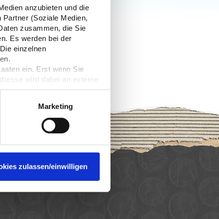
 Medien anzubieten und die
n Partner (Soziale Medien,
n Daten zusammen, die Sie
en. Es werden bei der
 Die einzelnen
en.
taaten ein. Erst wenn Sie
Adresse wird dabei an externe
nformieren. Wir speichern
rzeit widerrufen. Näheres
Marketing
okies zulassen/einwilligen