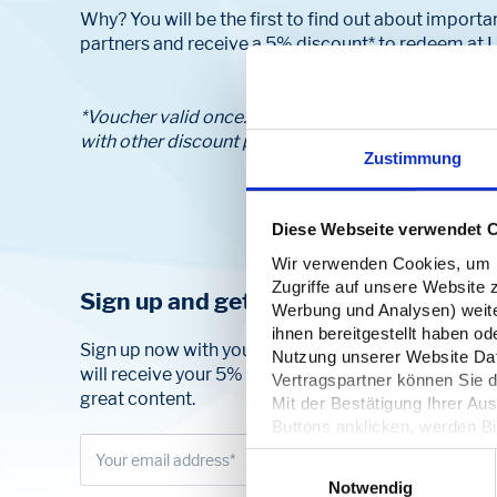
Why? You will be the first to find out about import
partners and receive a 5% discount* to redeem at L
*Voucher valid once. Discount on the net value of
with other discount promotions. Subsequent redemp
Zustimmung
Diese Webseite verwendet 
Wir verwenden Cookies, um In
Zugriffe auf unsere Website 
Sign up and get a discount:
Werbung und Analysen) weiter
ihnen bereitgestellt haben o
Sign up now with your e-mail address. After confirm
Nutzung unserer Website Date
will receive your 5% Lizenzero voucher and can look
Vertragspartner können Sie
great content.
Mit der Bestätigung Ihrer Au
Buttons anklicken, werden Bi
Server übertragen. Über den 
Einwilligungsauswahl
Ihre
Einwilligung
. Sie könne
Notwendig
dazu erfahren Sie in unserer