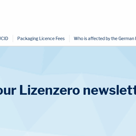
UCID
Packaging Licence Fees
Who is affected by the German
ur Lizenzero newslett