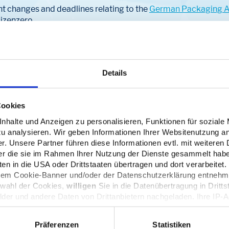
ant changes and deadlines relating to the
German Packaging A
izenzero.
 the goods. No payment possible. One voucher can be redeeme
tion not possible. Legal recourse is excluded.
Details
Cookies
halte und Anzeigen zu personalisieren, Funktionen für soziale
zu analysieren. Wir geben Informationen Ihrer Websitenutzung a
. Unsere Partner führen diese Informationen evtl. mit weitere
der die sie im Rahmen Ihrer Nutzung der Dienste gesammelt hab
ing your e-mail, you
n in die USA oder Drittstaaten übertragen und dort verarbeitet.
 forward to lots of
 dem Cookie-Banner und/oder der Datenschutzerklärung entnehm
swahl der Cookies,
willigen
Sie in die Datenübertragung in Dritts
lder und andere Daten von Drittanbietern nachgeladen. Ihre IP-
Datenschutz dieser Anbieter können Sie sich auf deren Seiten i
n sie in den Einstellungen unter
datenschutz@interzero.de
jede
Präferenzen
Statistiken
Datenschutzerklärung
.