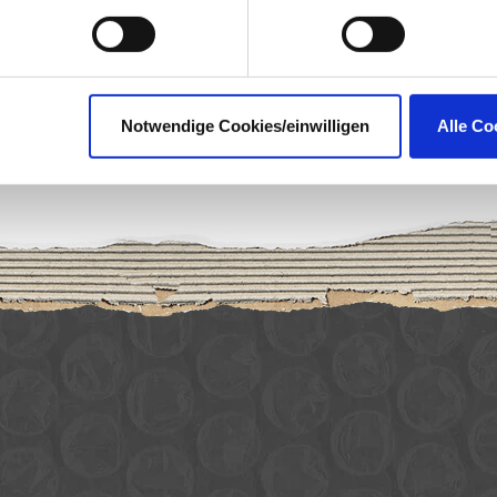
st one click. Unsubscribe links
licy
applies.
 UP NOW
Notwendige Cookies/einwilligen
Alle Co