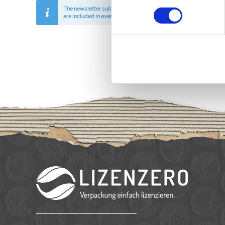
The newsletter subscription can be cancelled at any time with ju
are included in every newsletter issue. In addition, our
privacy po
SIGN