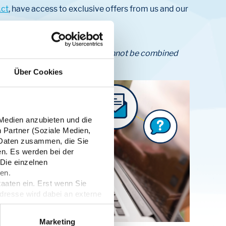
ct
, have access to exclusive offers from us and our
d per order and customer. It cannot be combined
Über Cookies
 Medien anzubieten und die
n Partner (Soziale Medien,
n Daten zusammen, die Sie
en. Es werden bei der
 Die einzelnen
en.
taaten ein. Erst wenn Sie
Adresse wird dabei an externe
nformieren. Wir speichern
rzeit widerrufen. Näheres
Marketing