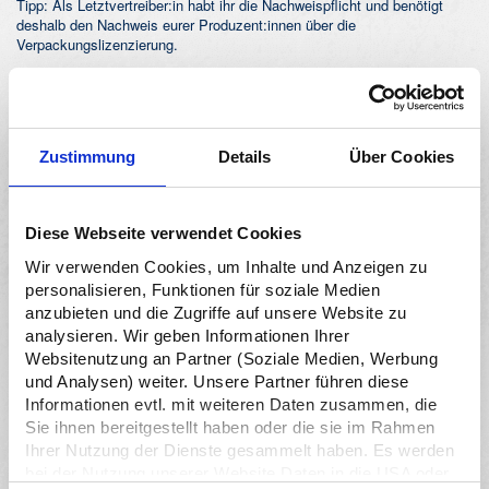
Tipp: Als Letztvertreiber:in habt ihr die Nachweispflicht und benötigt
deshalb den Nachweis eurer Produzent:innen über die
Verpackungslizenzierung.
Ihr bestellt eure Produkte im Ausland und verkauft sie weiter
Zustimmung
Details
Über Cookies
Ihr seid für folgende Verpackungen verantwortlich und braucht eine
Verpackungslizenz für diese:*
alle Verpackungen und Verpackungsbestandteile
, die mit dem
Diese Webseite verwendet Cookies
Produkt nach Deutschland eingeführt werden
alle Serviceverpackungen
, die ihr selbst noch hinzufügt
Wir verwenden Cookies, um Inhalte und Anzeigen zu
personalisieren, Funktionen für soziale Medien
anzubieten und die Zugriffe auf unsere Website zu
*da ihr als Importeur:in die Ware aktiv nach Deutschland holt, tragt ihr
analysieren. Wir geben Informationen Ihrer
im Normalfall die Verantwortung
für diese samt der miteingeführten
Websitenutzung an Partner (Soziale Medien, Werbung
Verpackungen
. Beispielfälle zum Thema Import findet ihr hier:
Das
Verpackungsgesetz und Import
und Analysen) weiter. Unsere Partner führen diese
Informationen evtl. mit weiteren Daten zusammen, die
Sie ihnen bereitgestellt haben oder die sie im Rahmen
Ihrer Nutzung der Dienste gesammelt haben. Es werden
Ihr verkauft Produkte an Unternehmen wie Kinos, Hotels oder
bei der Nutzung unserer Website Daten in die USA oder
Krankenhäuser