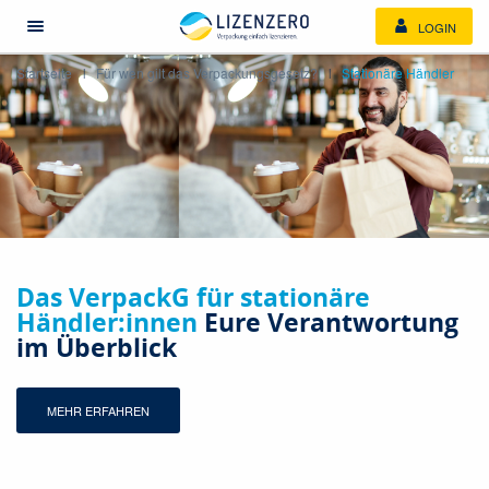
LOGIN
Menü öffnen/schließen
Startseite
Für wen gilt das Verpackungsgesetz?
Stationäre Händler
Das VerpackG für stationäre 
Händler:innen
 Eure Verantwortung 
im Überblick
MEHR ERFAHREN