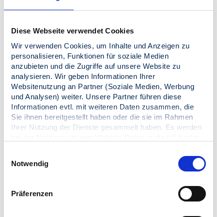
Getränkekarton­
kg
verpackungen
Diese Webseite verwendet Cookies
Wir verwenden Cookies, um Inhalte und Anzeigen zu
personalisieren, Funktionen für soziale Medien
Kunststoffe
kg
anzubieten und die Zugriffe auf unsere Website zu
analysieren. Wir geben Informationen Ihrer
Websitenutzung an Partner (Soziale Medien, Werbung
Sonstiges
kg
Material
und Analysen) weiter. Unsere Partner führen diese
Informationen evtl. mit weiteren Daten zusammen, die
Sie ihnen bereitgestellt haben oder die sie im Rahmen
Papier / Pappe
kg
Ihrer Nutzung der Dienste gesammelt haben. Es werden
/ Karton
bei der Nutzung unserer Website Daten in die USA oder
Drittstaaten übertragen und dort verarbeitet. Die
Sonstige
Einwilligungsauswahl
einzelnen Vertragspartner können Sie dem Cookie-
Verbund­
kg
Notwendig
Banner und/oder der Datenschutzerklärung entnehmen.
verpackungen
Mit der Bestätigung Ihrer Auswahl der Cookies,
willigen
Sie in die Datenübertragung in Drittstaaten ein. Erst wenn
Eisenmetalle
kg
Präferenzen
Sie Buttons anklicken, werden Bilder und andere Daten
von Drittanbietern nachgeladen. Ihre IP-Adresse wird