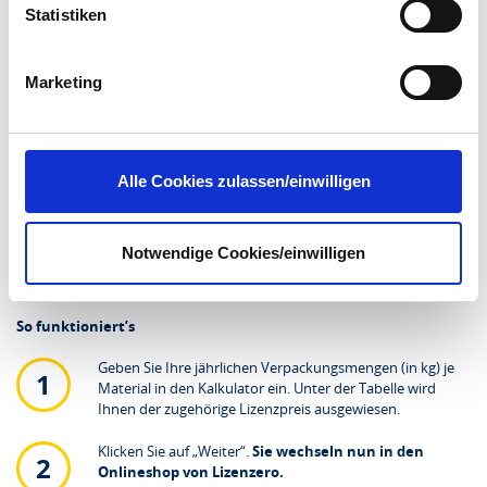
39,00 €
Ihr Nettopreis
dabei an externe Server übertragen. Über den
Statistiken
Datenschutz dieser Anbieter können Sie sich auf deren
pro Kalenderjahr, zzgl. MwSt.
Seiten informieren. Wir speichern Ihre
Einwilligung
. Sie
können sie in den Einstellungen unter
Marketing
datenschutz@interzero.de
jederzeit widerrufen.
Näheres dazu erfahren Sie in unserer
ZUR BERECHNUNGSHILFE
Datenschutzerklärung
.
WEITER
Alle Cookies zulassen/einwilligen
Lizenzero – Ihr Onlineshop für
Notwendige Cookies/einwilligen
Verpackungslizenzierung
So funktioniert’s
Geben Sie Ihre jährlichen Verpackungsmengen (in kg) je
Material in den Kalkulator ein. Unter der Tabelle wird
Ihnen der zugehörige Lizenzpreis ausgewiesen.
Klicken Sie auf „Weiter“.
Sie wechseln nun in den
Onlineshop von Lizenzero.