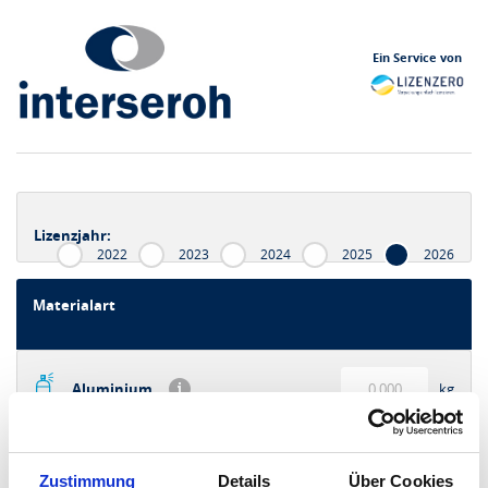
Ein Service von
Lizenzjahr:
2022
2023
2024
2025
2026
Materialart
Aluminium
kg
Glas
kg
Zustimmung
Details
Über Cookies