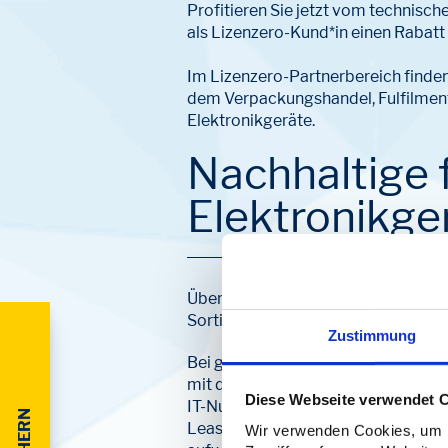
Profitieren Sie jetzt vom technisc
als Lizenzero-Kund*in einen Rabatt
Im Lizenzero-Partnerbereich finde
dem Verpackungshandel, Fulfilment 
Elektronikgeräte.
Nachhaltige 
Elektronikge
Über den Lizenzero-Partnerbereich 
Sortiment an.
Zustimmung
Bei gebrauchte-technik.de erhalten
mit den neusten und aktuellen Smar
Diese Webseite verwendet 
IT-Nutzung nachhaltiger zu gestal
Leasingrückläufen großer Unterne
Wir verwenden Cookies, um In