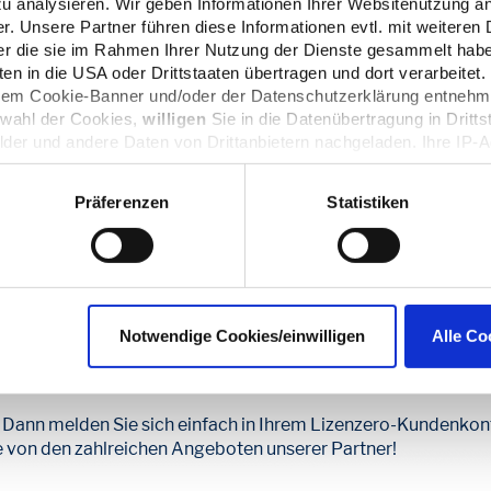
ereitet. Gespeicherte Daten werden gelöscht und defekte od
zu analysieren. Wir geben Informationen Ihrer Websitenutzung a
auf des nächsten Elektrogeräts bares Geld sparen und etwas G
. Unsere Partner führen diese Informationen evtl. mit weitere
der die sie im Rahmen Ihrer Nutzung der Dienste gesammelt hab
auf das gesamte Sort
n in die USA oder Drittstaaten übertragen und dort verarbeitet.
 dem Cookie-Banner und/oder der Datenschutzerklärung entnehm
echnik.de
swahl der Cookies,
willigen
Sie in die Datenübertragung in Dritts
lder und andere Daten von Drittanbietern nachgeladen. Ihre IP-
Datenschutz dieser Anbieter können Sie sich auf deren Seiten i
n sie in den Einstellungen unter
datenschutz@interzero.de
jede
Präferenzen
Statistiken
Datenschutzerklärung
.
wartet? So können Sie ganz einfach auf den Deal zugreifen: S
n in nur drei Schritten einen Lizenzero-Vertrag ab und greife
traktive Partnerdeals zu.
Notwendige Cookies/einwilligen
Alle Co
JETZT LIZENZERO KUND*IN WERDEN
 Dann melden Sie sich einfach in Ihrem Lizenzero-Kundenkonto
ie von den zahlreichen Angeboten unserer Partner!