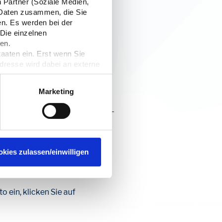
er verschlissene Teile
n Partner (Soziale Medien,
utes für die Umwelt tun.
n Daten zusammen, die Sie
en. Es werden bei der
iment von
 Die einzelnen
en.
taaten ein. Erst wenn Sie
Adresse wird dabei an externe
nformieren. Wir speichern
rzeit widerrufen. Näheres
Marketing
chließen Sie als
n Sie direkt auf das gebrauchte-
okies zulassen/einwilligen
 ein, klicken Sie auf