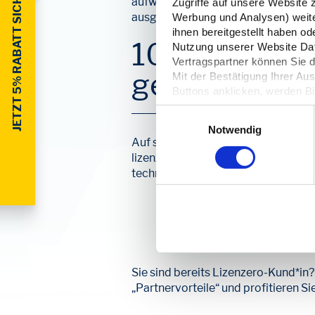
JETZT 5% RABATT SICHERN
aufwendig überprüft und wiederaufb
Zugriffe auf unsere Website 
ausgetauscht. So lässt sich beim K
Werbung und Analysen) weiter
ihnen bereitgestellt haben o
10 % Rabatt 
Nutzung unserer Website Date
Vertragspartner können Sie
gebrauchte-t
Mit der Bestätigung Ihrer Au
Buttons anklicken, werden Bi
Server übertragen. Über den 
Einwilligungsauswahl
Ihre
Einwilligung
. Sie könne
Notwendig
dazu erfahren Sie in unserer
Auf so ein Angebot haben Sie nur ge
lizenzierungspflichtiges Unternehme
technik.de -Angebot und weitere at
Sie sind bereits Lizenzero-Kund*in?
„Partnervorteile“ und profitieren S