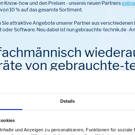
hen Know-how und den Preisen - unseres neuen Partners
gebra
 von 10 % auf das gesamte Sortiment.
n Sie attraktive Angebote unserer Partner aus verschiedenen
oder Software. Neu dabei ist nun gebrauchte-technik.de -An
fachmännisch wiedera
räte von gebrauchte-t
bietet gebraucht-technik.de Ihnen als Lizenzero-Kund*in 10
Details
 Sie generalüberholte elektronische Geräte zu fairen Preisen
tphones, Tablets oder Laptops einzudecken, bietet generalüb
Cookies
ten. Die bei gebrauchte-technik.de angebotenen Geräte stam
hmen oder Spenden und werden vor dem Verkauf von fachku
halte und Anzeigen zu personalisieren, Funktionen für soziale