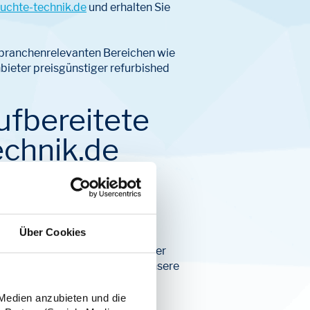
uchte-technik.de
und erhalten Sie
 branchenrelevanten Bereichen wie
bieter preisgünstiger refurbished
ufbereitete
echnik.de
 % Rabatt auf das gesamte
Über Cookies
. Entgegen dem Trend, sich immer
erholte Technik die Chance, unsere
men hauptsächlich aus
ndigen Sachverständigen
 Medien anzubieten und die