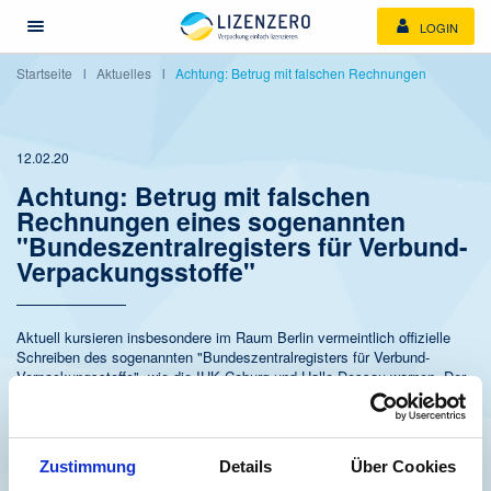
LOGIN
Menü öffnen/schließen
Startseite
Aktuelles
Achtung: Betrug mit falschen Rechnungen
12.02.20
Achtung: Betrug mit falschen
Rechnungen eines sogenannten
"Bundeszentralregisters für Verbund-
Verpackungsstoffe"
Aktuell kursieren insbesondere im Raum Berlin vermeintlich offizielle
Schreiben des sogenannten "Bundeszentralregisters für Verbund-
Verpackungsstoffe", wie die IHK Coburg und Halle-Dessau warnen. Der
Absender wendet sich in E-Mail oder Briefform mit angefügter Rechnung
an Gewerbetreibende und gibt sich dabei als offizielle Anlaufstelle für
Verpackungsregistrierung aus, um zu einer kostenpflichtigen
Registrierung beim besagten "Bundeszentralregister" aufzurufen.
Zustimmung
Details
Über Cookies