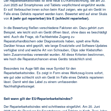
Der Reparierbarkeitsindex ist eine neue EU-Kennzeichnung, die am 20.
Juni 2025 auf Smartphones und Tablets verpflichtend eingeführt wurde.
Er soll Verbraucher:innen schon beim Kauf zeigen, wie gut ein Gerät im
Falle eines Defekts repariert werden kann. Bewertet wird auf einer Skala
von
A (sehr gut reparierbar) bis E (schlecht reparierbar).
In die Bewertung fließen verschiedene Faktoren ein. Dazu gehört zum
Beispiel, wie leicht sich ein Gerät öffnen lässt, ohne dass es beschädigt
wird. Auch die Frage, ob Fachbetriebe Zugang zu
Reparaturhandbüchern oder Diagnosetools haben, spielt eine Rolle.
Darüber hinaus wird geprüft, wie lange Ersatzteile und Software-Updates
verfügbar sind und welche Art von Schrauben, Clips oder Klebstoffen
beim Zusammenbau verwendet wurden. All diese Kriterien bestimmen,
wie hoch die Reparaturchancen eines Geräts tatsächlich sind.
Besonders ins Auge fällt das neue Symbol für den
Reparierbarkeitsindex. Es zeigt in Form eines Werkzeug-Icons sofort,
wie gut oder schlecht sich ein Gerät im Falle eines Defekts reparieren
lässt. Damit wird das Label zu einem umfassenden
Nachhaltigkeitssiegel.
Seit wann gilt der EU-Reparierbarkeitsindex?
Der Reparierbarkeitsindex wird schrittweise eingeführt. Am 20. Juni
2025 trat die Regelung für Smartphones und Tablets in Kraft. Zwei Jahre