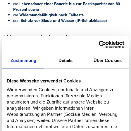
die
Lebensdauer einer Batterie bis zur Restkapazität von 80
Prozent sowie
die
Widerstandsfähigkeit nach Falltests
den
Schutz vor Staub und Wasser (IP-Schutzklasse)
Wer ist verpflichtet, den
Reparierbarkeitsindex zu nutzen?
Zustimmung
Details
Über Cookies
Von der neuen Regelung betroffen sind sowohl Hersteller:innen und
Importeur:innen als auch Händler:innen. Hersteller:innen müssen ihre
Produkte so konstruieren, dass eine Bewertung überhaupt möglich ist.
Außerdem sind sie verpflichtet, technische Daten sowie
Diese Webseite verwendet Cookies
Reparaturinformationen bereitzustellen und dafür zu sorgen, dass die
Geräte korrekt gekennzeichnet sind.
Wir verwenden Cookies, um Inhalte und Anzeigen zu
personalisieren, Funktionen für soziale Medien
Auch der Handel trägt Verantwortung. Ob im stationären Geschäft oder
anzubieten und die Zugriffe auf unsere Website zu
im Online-Shop: Das Label muss für Kunden:innen gut sichtbar
analysieren. Wir geben Informationen Ihrer
angebracht sein. Produkte ohne Kennzeichnung dürfen nicht mehr
Websitenutzung an Partner (Soziale Medien, Werbung
verkauft werden, selbst dann nicht, wenn es sich um Altbestände
handelt. Damit soll sichergestellt werden, dass Verbraucher:innen bei
und Analysen) weiter. Unsere Partner führen diese
jeder Kaufentscheidung verlässliche Informationen zur Reparierbarkeit
Informationen evtl. mit weiteren Daten zusammen, die
erhalten.