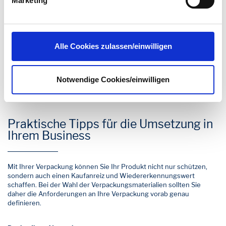
Marketing
Anforderungen, können Sie Ihre Kund:innen mit einem Siegel über
datenschutz@interzero.de
jederzeit widerrufen.
die Recyclingfähigkeit ihrer Verpackung informieren. Damit bieten
Näheres dazu erfahren Sie in unserer
Sie eine Orientierungshilfe zur richtigen Entsorgung.
Datenschutzerklärung
.
Alle Cookies zulassen/einwilligen
Notwendige Cookies/einwilligen
Praktische Tipps für die Umsetzung in
Ihrem Business
Mit Ihrer Verpackung können Sie Ihr Produkt nicht nur schützen,
sondern auch einen Kaufanreiz und Wiedererkennungswert
schaffen. Bei der Wahl der Verpackungsmaterialien sollten Sie
daher die Anforderungen an Ihre Verpackung vorab genau
definieren.