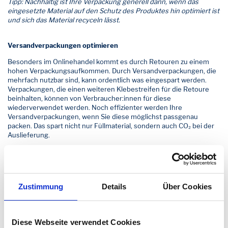
Tipp: Nachhaltig ist Ihre Verpackung generell dann, wenn das
eingesetzte Material auf den Schutz des Produktes hin optimiert ist
und sich das Material recyceln lässt.
Versandverpackungen optimieren
Besonders im Onlinehandel kommt es durch Retouren zu einem
hohen Verpackungsaufkommen. Durch Versandverpackungen, die
mehrfach nutzbar sind, kann ordentlich was eingespart werden.
Verpackungen, die einen weiteren Klebestreifen für die Retoure
beinhalten, können von Verbraucher:innen für diese
wiederverwendet werden. Noch effizienter werden Ihre
Versandverpackungen, wenn Sie diese möglichst passgenau
packen. Das spart nicht nur Füllmaterial, sondern auch CO₂ bei der
Auslieferung.
Auf Recyclingfähigkeit der Verpackungen achten
Die nachhaltigsten Materialien in einer Verpackung bringen nichts,
wenn Ihre Kund:innen diese nicht richtig entsorgen können. Bei der
Zustimmung
Details
Über Cookies
Wahl Ihrer Produkt- und Versandverpackungen können Sie
verschiedene Dinge beachten, um die Recyclingfähigkeit Ihrer
Verpackungen zu unterstützen.
Diese Webseite verwendet Cookies