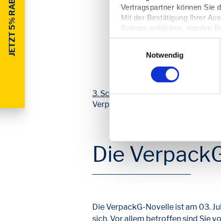
JETZT 5% RABATT SICHERN
Vertragspartner können Sie
Mit der Bestätigung Ihrer Au
Buttons anklicken, werden Bi
Server übertragen. Über den 
Einwilligungsauswahl
Ihre
Einwilligung
. Sie könne
Notwendig
dazu erfahren Sie in unserer
3. Schritt:
Die Datenmeldung.
Geben
Verpackungsmengen wieder in Ihre
Die VerpackG
Die VerpackG-Novelle ist am 03. Jul
sich. Vor allem betroffen sind Sie