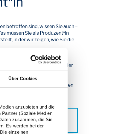
t*in
n betroffen sind, wissen Sie auch –
Was müssen Sie als Produzent*in
llt, in der wir zeigen, wie Sie die
egister (ZSVR) registrieren. Hier
ekt registrieren
Über Cookies
nen
Lizenzvertrag
ab. Dazu geben
 Medien anzubieten und die
n Partner (Soziale Medien,
itten abschließen. Wenn Sie die
n Daten zusammen, die Sie
en. Es werden bei der
 Die einzelnen