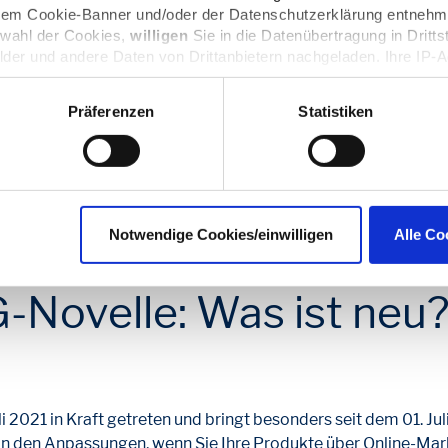
 dem Cookie-Banner und/oder der Datenschutzerklärung entnehm
swahl der Cookies,
willigen
Sie in die Datenübertragung in Dritts
lder und andere Daten von Drittanbietern nachgeladen. Ihre IP-
JETZT VERPACKUNGSMENGEN EINGEBEN
Datenschutz dieser Anbieter können Sie sich auf deren Seiten i
n sie in den Einstellungen unter
datenschutz@interzero.de
jede
Präferenzen
Statistiken
Datenschutzerklärung
.
 Sie nun den Namen Ihres ausgewählten dualen Systems und
m Kundenkonto bei LUCID an.
Notwendige Cookies/einwilligen
Alle Co
-Novelle: Was ist neu
i 2021 in Kraft getreten und bringt besonders seit dem 01. J
 von den Anpassungen, wenn Sie Ihre Produkte über Online-M