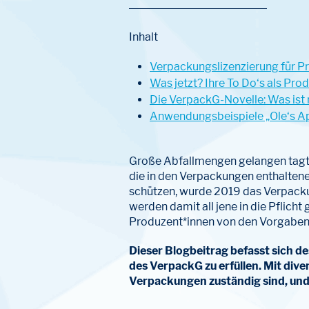
Inhalt
Verpackungslizenzierung für Pr
Was jetzt? Ihre To Do‘s als Pro
Die VerpackG-Novelle: Was ist
Anwendungsbeispiele „Ole‘s Apf
Große Abfallmengen gelangen tagtä
die in den Verpackungen enthalten
schützen, wurde 2019 das Verpacku
werden damit all jene in die Pflic
Produzent*innen von den Vorgaben
Dieser Blogbeitrag befasst sich d
des VerpackG zu erfüllen. Mit dive
Verpackungen zuständig sind, und 