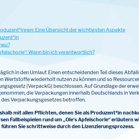
oduzent*innen: Eine Übersicht der wichtigsten Aspekte
duzent*in
 neu?
elschorle“: Wann bin ich verantwortlich?
glich in den Umlauf. Einen entscheidenden Teil dieses Abf
en Wertstoffe wiederholt nutzen zu können und so Ressource
ngsgesetz (VerpackG) beschlossen. Auf Grundlage der erwei
ht genommen, die Verpackungen innerhalb Deutschlands in Verk
 des Verpackungsgesetzes betroffen.
eshalb mit allen Pflichten, denen Sie als Produzent*in na
rsen Fallbeispielen rund um „Ole‘s Apfelschorle“ erläutern w
führen Sie schrittweise durch den Lizenzierungsprozess.