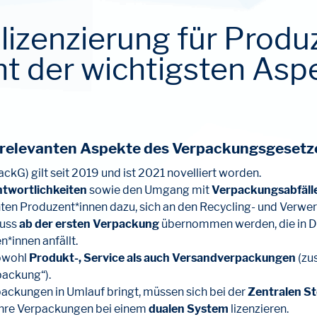
izenzierung für Produ
ht der wichtigsten Asp
ie relevanten Aspekte des Verpackungsgesetz
ckG) gilt seit 2019 und ist 2021 novelliert worden.
twortlichkeiten
sowie den Umgang mit
Verpackungsabfäll
ten Produzent*innen dazu, sich an den Recycling- und Verwer
muss
ab der ersten Verpackung
übernommen werden, die in De
*innen anfällt.
owohl
Produkt-, Service als auch Versandverpackungen
(zu
packung“).
ackungen in Umlauf bringt, müssen sich bei der
Zentralen St
s ihre Verpackungen bei einem
dualen System
lizenzieren.