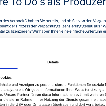
re To Do‘s als Produzen
n des VerpackG haben Sie bereits, und ob Sie von den Vorgabe
ie sieht der Prozess der Verpackungslizenzierung genau aus? 
 zu lizenzieren? Wir haben Ihnen eine einfache Anleitung erste
sen sich im Register LUCID der Zentralen Stelle Verpackungsr
Registrierungsnummer, die Sie in Schritt 2 benötigen.
Jetzt dir
Details
ystembeteiligung). Bei einem dualen System schließen Sie ei
ls Grundlage an.
Cookies
halte und Anzeigen zu personalisieren, Funktionen für soziale
zu analysieren. Wir geben Informationen Ihrer Websitenutzung a
 Ihre Lizenzierung schnell und unkompliziert in nur drei Schr
. Unsere Partner führen diese Informationen evtl. mit weitere
ht kennen, können Sie auch unsere
Berechnungshilfe
nutzen!
der die sie im Rahmen Ihrer Nutzung der Dienste gesammelt hab
n in die USA oder Drittstaaten übertragen und dort verarbeitet.