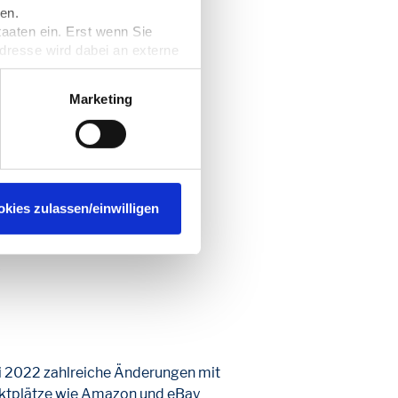
en.
taaten ein. Erst wenn Sie
Adresse wird dabei an externe
nformieren. Wir speichern
rzeit widerrufen. Näheres
Marketing
 die dort gemeldeten
okies zulassen/einwilligen
?
uli 2022 zahlreiche Änderungen mit
arktplätze wie Amazon und eBay