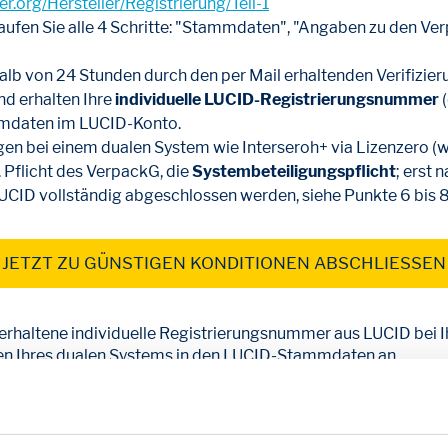
er.org/Hersteller/Registrierung/Teil-1
hlaufen Sie alle 4 Schritte: "Stammdaten", "Angaben zu den 
alb von 24 Stunden durch den per Mail erhaltenden Verifizier
d erhalten Ihre
individuelle LUCID-Registrierungsnummer
mmdaten im LUCID-Konto.
gen bei einem dualen System wie Interseroh+ via Lizenzero (w
. Pflicht des VerpackG, die
Systembeteiligungspflicht
; erst 
 LUCID vollständig abgeschlossen werden, siehe Punkte 6 bis 8
JETZT ZU GÜNSTIGEN KONDITIONEN ABSCHLIESSEN
3 erhaltene individuelle Registrierungsnummer aus LUCID bei
 Ihres dualen Systems in den LUCID-Stammdaten an.
enzierten Verpackungsmengen für das laufende Jahr geben Si
e in LUCID vornehmen, hängt ganz davon ab, wann Sie den Li