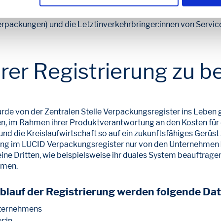
ch daher Inverkehbringer:innen aller Verpackungen bei der Ze
den. Dies betrifft auch die Erstinverkehrbringer:innen nicht
erpackungen) und die Letztinverkehrbringer:innen von Servi
hrer Registrierung zu 
de von der Zentralen Stelle Verpackungsregister ins Leben 
n, im Rahmen ihrer Produktverantwortung an den Kosten für
nd die Kreislaufwirtschaft so auf ein zukunftsfähiges Gerüst z
rung im LUCID Verpackungsregister nur von den Unternehmen
e Dritten, wie beispielsweise ihr duales System beauftragen
hmen.
blauf der Registrierung werden folgende Dat
nternehmens
r:in