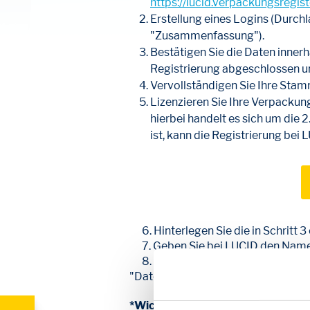
https://lucid.verpackungsregist
Erstellung eines Logins (Durc
"Zusammenfassung").
Bestätigen Sie die Daten innerh
Registrierung abgeschlossen un
Vervollständigen Sie Ihre Sta
Lizenzieren Sie Ihre Verpackun
hierbei handelt es sich um die 2
ist, kann die Registrierung bei
6. Hinterlegen Sie die in Schritt 
7. Geben Sie bei LUCID den Namen
8. Ihre bei dem dualen System liz
"Datenmeldung"* in LUCID an.
*Wichtig
: Welche Datenmeldung Si