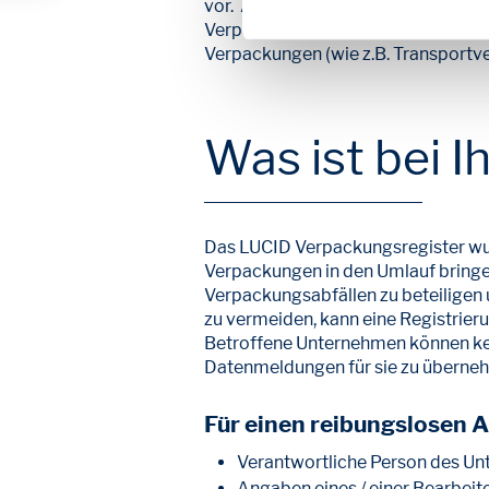
vor. Ab dem
01. Juli 2022
müssen si
Verpackungsregister in LUCID anmel
Verpackungen (wie z.B. Transportv
Was ist bei I
Das LUCID Verpackungsregister wur
Verpackungen in den Umlauf bringe
Verpackungsabfällen zu beteiligen u
zu vermeiden, kann eine Registrie
Betroffene Unternehmen können kein
Datenmeldungen für sie zu überne
Für einen reibungslosen A
Verantwortliche Person des U
Angaben eines / einer Bearbeite