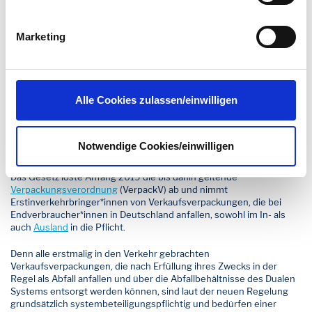
Datenschutz dieser Anbieter können Sie sich auf deren
Verkaufsverpackungen
Seiten informieren. Wir speichern Ihre
Einwilligung
. Sie
können sie in den Einstellungen unter
Marketing
datenschutz@interzero.de
jederzeit widerrufen.
Einerseits sind unheimlich viele Verkaufsverpackungen im Umlauf
Näheres dazu erfahren Sie in unserer
und der Verpackungsabfall wird jedes Jahr mehr. Hierzu tragen
Datenschutzerklärung
.
mitunter der boomende
Onlinehandel
, aber auch die Tendenzen zu
immer kleinteiligeren Verpackungen und die To-Go-Mentalität bei.
Alle Cookies zulassen/einwilligen
Andererseits werden die Recyclingmöglichkeiten zunehmend
effizienter, so dass viele der hochwertigen Rohstoffe
zurückgewonnen werden können.
Notwendige Cookies/einwilligen
Auch mit dem
neuen Verpackungsgesetz 2019
(VerpackG) erhofft
sich der Gesetzgeber eine effiziente Waffe gegen den Abfallberg.
Das Gesetz löste Anfang 2019 die bis dahin geltende
Verpackungsverordnung
(VerpackV) ab und nimmt
Erstinverkehrbringer*innen von Verkaufsverpackungen, die bei
Endverbraucher*innen in Deutschland anfallen, sowohl im In- als
auch
Ausland
in die Pflicht.
Denn alle erstmalig in den Verkehr gebrachten
Verkaufsverpackungen, die nach Erfüllung ihres Zwecks in der
Regel als Abfall anfallen und über die
Abfallbehältnisse des Dualen
Systems entsorgt werden können, sind laut der neuen Regelung
grundsätzlich systembeteiligungspflichtig und bedürfen einer