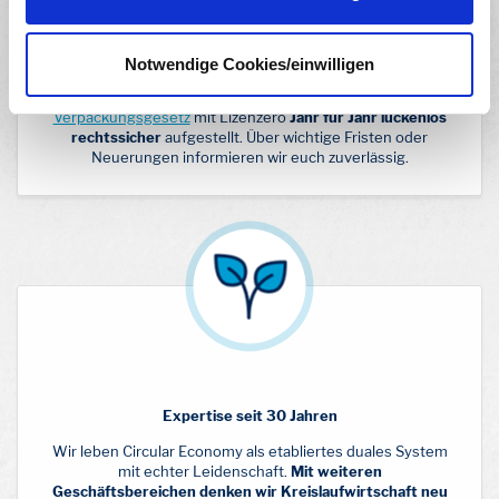
Rundum abgesichert
Notwendige Cookies/einwilligen
Solange ihr zufrieden mit uns seid, seid ihr hinsichtlich
der Systembeteiligungspflicht aus dem
Verpackungsgesetz
mit Lizenzero
Jahr für Jahr lückenlos
rechtssicher
aufgestellt. Über wichtige Fristen oder
Neuerungen informieren wir euch zuverlässig.
Expertise seit 30 Jahren
Wir leben Circular Economy als etabliertes duales System
mit echter Leidenschaft.
Mit weiteren
Geschäftsbereichen denken wir Kreislaufwirtschaft neu