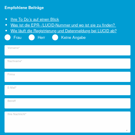
Empfohlene Beiträge
Ihre To Do´s auf einen Blick
Was ist die EPR- /LUCID-Nummer und wo ist sie zu finden?
Wie läuft die Registrierung und Datenmeldung bei LUCID ab?
Frau
Herr
Keine Angabe
Vorname*
Nachname*
Firma
E-Mail*
Betreff
Ihre Nachricht*