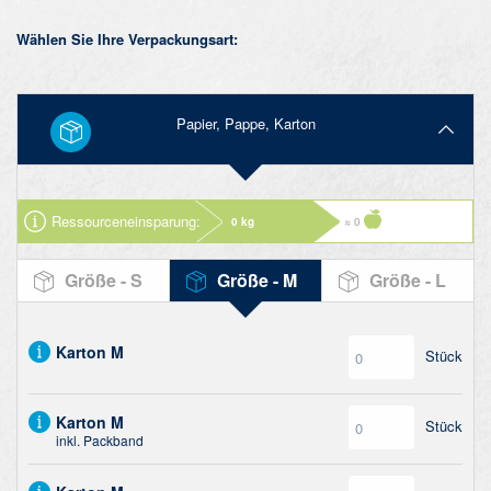
Wählen Sie Ihre Verpackungsart:
Papier, Pappe, Karton
Ressourcen­einsparung:
0 kg
≈ 0
Größe - S
Größe - M
Größe - L
Karton M
Stück
Karton M
Stück
inkl. Packband