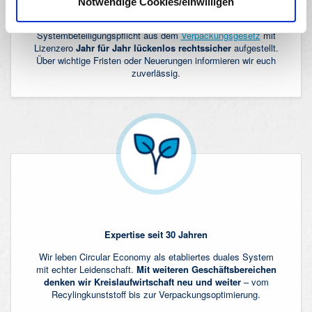
Rundum abgesichert
Notwendige Cookies/einwilligen
Solange ihr zufrieden mit uns seid, seid ihr hinsichtlich der
Systembeteiligungspflicht aus dem
Verpackungsgesetz
mit
Lizenzero
Jahr für Jahr lückenlos rechtssicher
aufgestellt.
Über wichtige Fristen oder Neuerungen informieren wir euch
zuverlässig.
Expertise seit 30 Jahren
Wir leben Circular Economy als etabliertes duales System
mit echter Leidenschaft.
Mit weiteren Geschäftsbereichen
denken wir Kreislaufwirtschaft neu und weiter
– vom
Recylingkunststoff bis zur Verpackungsoptimierung.