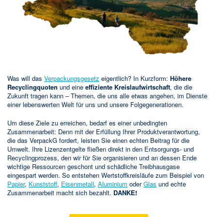
Was will das
Verpackungsgesetz
eigentlich? In Kurzform:
Höhere
Recyclingquoten
und eine
effiziente Kreislaufwirtschaft
, die die
Zukunft tragen kann – Themen, die uns alle etwas angehen, im Dienste
einer lebenswerten Welt für uns und unsere Folgegenerationen.
Um diese Ziele zu erreichen, bedarf es einer unbedingten
Zusammenarbeit: Denn mit der Erfüllung Ihrer Produktverantwortung,
die das VerpackG fordert, leisten Sie einen echten Beitrag für die
Umwelt. Ihre Lizenzentgelte fließen direkt in den Entsorgungs- und
Recyclingprozess, den wir für Sie organisieren und an dessen Ende
wichtige Ressourcen geschont und schädliche Treibhausgase
eingespart werden. So entstehen Wertstoffkreisläufe zum Beispiel von
Papier
,
Kunststoff
,
Eisenmetall
,
Aluminium
oder
Glas
und echte
Zusammenarbeit macht sich bezahlt.
DANKE!