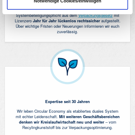
Rundum abgesichert
Notwendige Cookies/einwilligen
Solange ihr zufrieden mit uns seid, seid ihr hinsichtlich der
Systembeteiligungspflicht aus dem
Verpackungsgesetz
mit
Lizenzero
Jahr für Jahr lückenlos rechtssicher
aufgestellt.
Über wichtige Fristen oder Neuerungen informieren wir euch
zuverlässig.
Expertise seit 30 Jahren
Wir leben Circular Economy als etabliertes duales System
mit echter Leidenschaft.
Mit weiteren Geschäftsbereichen
denken wir Kreislaufwirtschaft neu und weiter
– vom
Recylingkunststoff bis zur Verpackungsoptimierung.