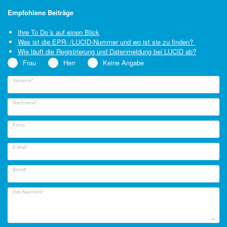
Empfohlene Beiträge
Ihre To Do´s auf einen Blick
Was ist die EPR- /LUCID-Nummer und wo ist sie zu finden?
Wie läuft die Registrierung und Datenmeldung bei LUCID ab?
Frau
Herr
Keine Angabe
Vorname*
Nachname*
Firma
E-Mail*
Betreff
Ihre Nachricht*