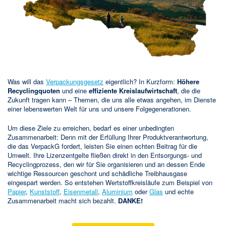
Was will das
Verpackungsgesetz
eigentlich? In Kurzform:
Höhere
Recyclingquoten
und eine
effiziente Kreislaufwirtschaft
, die die
Zukunft tragen kann – Themen, die uns alle etwas angehen, im Dienste
einer lebenswerten Welt für uns und unsere Folgegenerationen.
Um diese Ziele zu erreichen, bedarf es einer unbedingten
Zusammenarbeit: Denn mit der Erfüllung Ihrer Produktverantwortung,
die das VerpackG fordert, leisten Sie einen echten Beitrag für die
Umwelt. Ihre Lizenzentgelte fließen direkt in den Entsorgungs- und
Recyclingprozess, den wir für Sie organisieren und an dessen Ende
wichtige Ressourcen geschont und schädliche Treibhausgase
eingespart werden. So entstehen Wertstoffkreisläufe zum Beispiel von
Papier
,
Kunststoff
,
Eisenmetall
,
Aluminium
oder
Glas
und echte
Zusammenarbeit macht sich bezahlt.
DANKE!