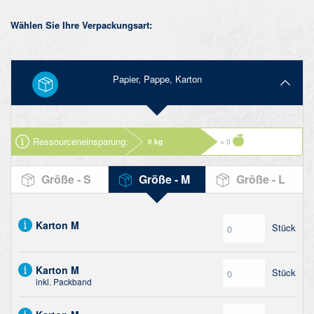
Wählen Sie Ihre Verpackungsart:
Papier, Pappe, Karton
Ressourcen­einsparung:
0 kg
≈ 0
Größe - S
Größe - M
Größe - L
Karton M
Stück
Karton M
Stück
inkl. Packband