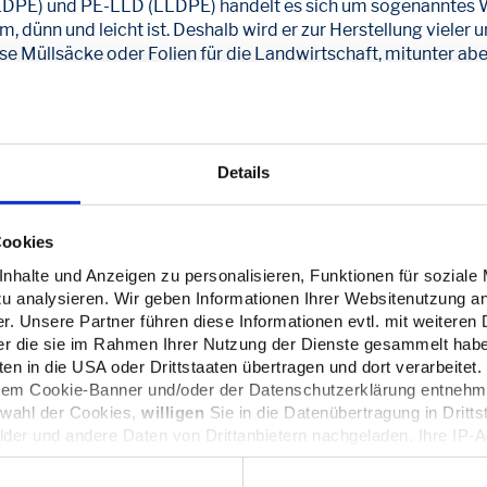
LDPE) und PE-LLD (LLDPE) handelt es sich um sogenanntes 
am, dünn und leicht ist. Deshalb wird er zur Herstellung vieler 
e Müllsäcke oder Folien für die Landwirtschaft, mitunter 
len vom Typ PE-HD (HDPE) ein Material, das sehr fest ist und
Details
al werden entsprechend ganz andere Produkte hergestellt. P
al werden feste Rohre, Getränkeflaschen oder großvolumige Be
Cookies
n der Baubranche, wo das Material beispielsweise für Gas- un
lichkeit zur Weiterverarbeitung macht den Stoff für viele Ind
halte und Anzeigen zu personalisieren, Funktionen für soziale
zu analysieren. Wir geben Informationen Ihrer Websitenutzung a
-UHMW
. Unsere Partner führen diese Informationen evtl. mit weitere
der die sie im Rahmen Ihrer Nutzung der Dienste gesammelt hab
eren zudem die Polyethylen-Typen PE-HMW und PE-UHMW. Da
n in die USA oder Drittstaaten übertragen und dort verarbeitet.
wendet. PE-UHMW wiederum ist ein Stoff, der in unterschied
 dem Cookie-Banner und/oder der Datenschutzerklärung entnehm
auteile wie Zahnräder, Prothesen oder Implantate herstellt
swahl der Cookies,
willigen
Sie in die Datenübertragung in Dritts
eit: Es hat einen geringen Abrieb und ist sehr stark und fest.
lder und andere Daten von Drittanbietern nachgeladen. Ihre IP-
Datenschutz dieser Anbieter können Sie sich auf deren Seiten i
n sie in den Einstellungen unter
datenschutz@interzero.de
jede