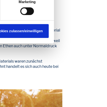
Marketing
erzeugte. 1933 wurde das Material
okies zulassen/einwilligen
triell in England durch die
tta den Nobelpreis für Chemie, weil
von Ethen auch unter Normaldruck
Materials waren zunächst
nt handelt es sich auch heute bei