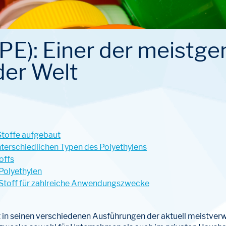
(PE): Einer der meistg
der Welt
 Stoffe aufgebaut
terschiedlichen Typen des Polyethylens
offs
Polyethylen
er Stoff für zahlreiche Anwendungszwecke
t in seinen verschiedenen Ausführungen der aktuell meistver