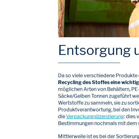
Entsorgung u
Da so viele verschiedene Produkte d
Recycling des Stoffes eine wichtig
möglichen Arten von Behältern, PE-
Säcke/Gelben Tonnen zugeführt wer
Wertstoffe zu sammeln, sie zu sorti
Produktverantwortung, bei den Inve
die
Verpackungslizenzierung
: dies
Bestimmungen nochmals mit dem se
Mittlerweile ist es bei der Sortieru