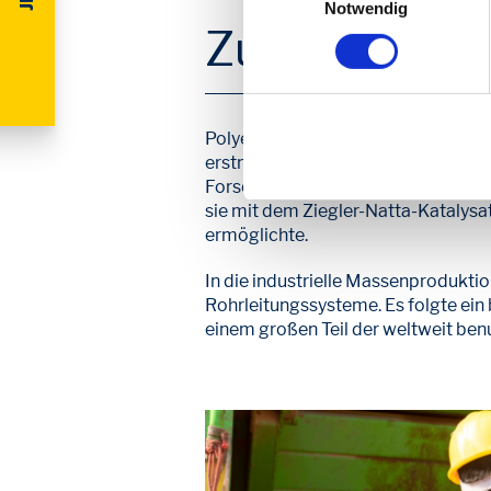
Notwendig
dazu erfahren Sie in unserer
Zur Geschich
Polyethylen ist eine Entdeckung d
erstmals unter einem Druck von etw
Forscher Reginald Gibson und Eric F
sie mit dem Ziegler-Natta-Katalysa
ermöglichte.
In die industrielle Massenprodukti
Rohrleitungssysteme. Es folgte ein
einem großen Teil der weltweit ben