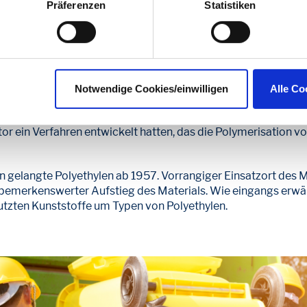
Präferenzen
Statistiken
Datenschutzerklärung
.
te des PE-Kunststoffs
es Chemikers Hans von Pechmann, der den Stoff im Jahr 1898 
Notwendige Cookies/einwilligen
Alle Co
a 1.400 bar und einer Wärmezufuhr von 170 Grad Celsius indus
awcett hergestellt. 1963 erhielten Karl Ziegler und Giulio Na
tor ein Verfahren entwickelt hatten, das die Polymerisation 
on gelangte Polyethylen ab 1957. Vorrangiger Einsatzort des 
 bemerkenswerter Aufstieg des Materials. Wie eingangs erwäh
utzten Kunststoffe um Typen von Polyethylen.