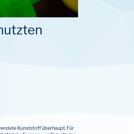
enutzten
wendete Kunststoff überhaupt. Für