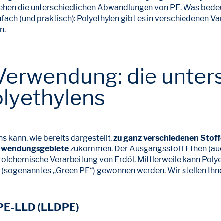
entstehen die unterschiedlichen Abwandlungen von PE. Was bed
nfach (und praktisch): Polyethylen gibt es in verschiedenen Var
n.
Verwendung: die unter
lyethylens
s kann, wie bereits dargestellt,
zu ganz verschiedenen Stoff
Anwendungsgebiete
zukommen. Der Ausgangsstoff Ethen (auch
trolchemische Verarbeitung von Erdöl. Mittlerweile kann Poly
 (sogenanntes „Green PE“) gewonnen werden. Wir stellen Ih
 PE-LLD (LLDPE)