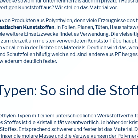
szwecke sowohl für Unternehmen als auch im privaten Hausha
rtigen Kunststoff aus? Wir stellen das Material vor.
 von Produkten aus Polyethylen, denn viele Erzeugnisse des 
astischen Kunststoffen
. In Folien, Planen, Tüten, Haushalts
ele weitere Einsatzzwecke findet es Verwendung. Die vielseit
zum derzeit am meisten verwendeten Kunststoff überhaupt
 vor allem in der Dichte des Materials. Deutlich wird das, we
end Schutzfolien häufig weich sind, sind andere aus PE herge
wiederum deutlich fester.
Typen: So sind die Sto
ethylen-Typen mit einem unterschiedlichen Werkstoffverhalten
Stoffes ist die Kristallinität verantwortlich. Je höher der krist
Stoffes. Entsprechend schwerer und fester ist das Material. Die
ringer die molare Masse und die Verzweigungen der Polymerk