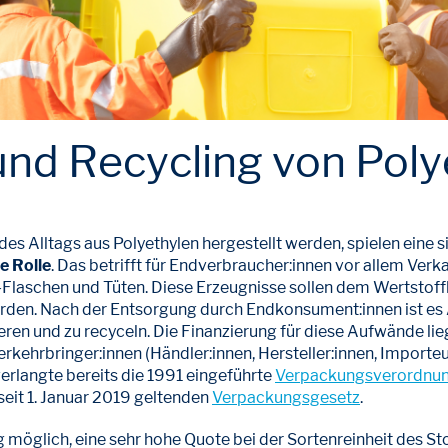
nd Recycling von Poly
es Alltags aus Polyethylen hergestellt werden, spielen eine s
e Rolle
. Das betrifft für Endverbraucher:innen vor allem Ver
Flaschen und Tüten. Diese Erzeugnisse sollen dem Wertstoffk
den. Nach der Entsorgung durch Endkonsument:innen ist es 
eren und zu recyceln. Die Finanzierung für diese Aufwände li
rkehrbringer:innen (Händler:innen, Hersteller:innen, Importe
 verlangte bereits die 1991 eingeführte
Verpackungsverordnu
it 1. Januar 2019 geltenden
Verpackungsgesetz
.
ng möglich, eine sehr hohe Quote bei der Sortenreinheit des St