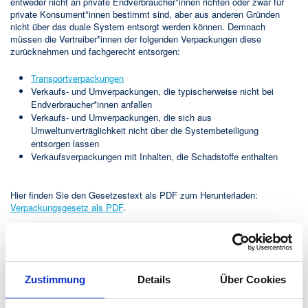
entweder nicht an private Endverbraucher*innen richten oder zwar für
private Konsument*innen bestimmt sind, aber aus anderen Gründen
nicht über das duale System entsorgt werden können. Demnach
müssen die Vertreiber*innen der folgenden Verpackungen diese
zurücknehmen und fachgerecht entsorgen:
Transportverpackungen
Verkaufs- und Umverpackungen, die typischerweise nicht bei
Endverbraucher*innen anfallen
Verkaufs- und Umverpackungen, die sich aus
Umweltunverträglichkeit nicht über die Systembeteiligung
entsorgen lassen
Verkaufsverpackungen mit Inhalten, die Schadstoffe enthalten
Hier finden Sie den Gesetzestext als PDF zum Herunterladen:
Verpackungsgesetz als PDF
.
Rücknahmepflicht für Unternehmen, die
Transportverpackungen und andere
Zustimmung
Details
Über Cookies
gewerblich anfallende Verpackungen in