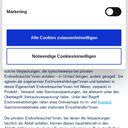
Seiten informieren. Wir speichern Ihre
Einwilligung
. Sie
Transportverpackungen strenge Informations-, Vorlage-, Nachweis- und
Dokumentationspflichten vor. Mehr Informationen zu den Änderungen
können sie in den Einstellungen unter
Marketing
und Übergangsfristen finden Sie unter "
Novelle des
datenschutz@interzero.de
jederzeit widerrufen.
Verpackungsgesetzes: Änderungen treten ab Juli 2021 in Kraft
".
Näheres dazu erfahren Sie in unserer
Datenschutzerklärung
.
Rücknahmepflicht für Unternehmen, die
Verkaufsverpackungen in Umlauf
Alle Cookies zulassen/einwilligen
bringen
Notwendige Cookies/einwilligen
Gegenüber der Rücknahmepflicht in puncto Transportverpackungen,
sind die Pflichten für Unternehmen, die Verkaufsverpackungen – also
solche Verpackungen, die typischerweise bei privaten
Endverbraucher*innen anfallen – in Umlauf bringen, anders geregelt. Sie
agieren als sogenannter Erstinverkehrbringer*innen und beliefern in
dieser Eigenschaft Endverbraucher*innen mit Waren, verpackt in
Produkt-, Versand- oder Serviceverpackungen, die allesamt unter den
Oberbegriff „Verkaufsverpackung“ fallen. Unter den Begriff
Erstinverkehrbringen fallen etwa Onlineshops im In- und
Ausland
,
Gastronomiebetriebe oder stationäre Einzelhändler*innen.
Die privaten Endverbraucher*innen, bei denen die Verpackungen
letztlich als Abfall anfallen, können diesen haushaltsnah in den