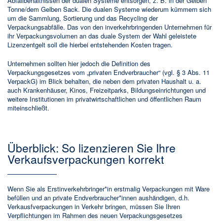
Abfallbehältnissen der dualen Systeme entsorgen, z. B. in der Gelben
Tonne/dem Gelben Sack. Die dualen Systeme wiederum kümmern sich
um die Sammlung, Sortierung und das Recycling der
Verpackungsabfälle. Das von den inverkehrbringenden Unternehmen für
ihr Verpackungsvolumen an das duale System der Wahl geleistete
Lizenzentgelt soll die hierbei entstehenden Kosten tragen.
Unternehmen sollten hier jedoch die Definition des
Verpackungsgesetzes vom „privaten Endverbraucher“ (vgl. § 3 Abs. 11
VerpackG) im Blick behalten, die neben dem privaten Haushalt u. a.
auch Krankenhäuser, Kinos, Freizeitparks, Bildungseinrichtungen und
weitere Institutionen im privatwirtschaftlichen und öffentlichen Raum
miteinschließt.
Überblick: So lizenzieren Sie Ihre
Verkaufsverpackungen korrekt
Wenn Sie als Erstinverkehrbringer*in erstmalig Verpackungen mit Ware
befüllen und an private Endverbraucher*innen aushändigen, d.h.
Verkausfverpackungen in Verkehr bringen, müssen Sie Ihren
Verpflichtungen im Rahmen des neuen Verpackungsgesetzes