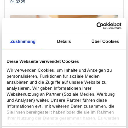
04.02.25
Zustimmung
Details
Über Cookies
Diese Webseite verwendet Cookies
Wir verwenden Cookies, um Inhalte und Anzeigen zu
personalisieren, Funktionen für soziale Medien
anzubieten und die Zugriffe auf unsere Website zu
Der Handel mit Waren, die im Internet gekauft werden,
analysieren. Wir geben Informationen Ihrer
nimmt immer weiter zu. Die Anzahl der verschickten
Websitenutzung an Partner (Soziale Medien, Werbung
Warensendungen im E-Commerce wächst jedes Jahr im
und Analysen) weiter. Unsere Partner führen diese
zweistelligen Bereich. Durch diesen anhaltenden Boom
Informationen evtl. mit weiteren Daten zusammen, die
entsteht ganz beiläufig ein riesiger, zusätzlicher Berg an
Sie ihnen bereitgestellt haben oder die sie im Rahmen
Verpackungsabfall. Die Politik reagierte mit der Einführung
Ihrer Nutzung der Dienste gesammelt haben. Es werden
eines neuen, strengeren Verpackungsgesetzes
bei der Nutzung unserer Website Daten in die USA oder