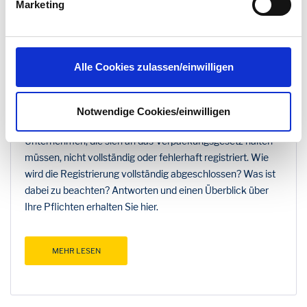
Marketing
datenschutz@interzero.de
jederzeit widerrufen.
Näheres dazu erfahren Sie in unserer
Datenschutzerklärung
.
Sie ist eine der drei Pflichten aus dem Verpackungsgesetz
Alle Cookies zulassen/einwilligen
(VerpackG): Die Registrierung bei LUCID. Hinter dem LUCID
Verpackungsregister steckt die Behörde Zentrale Stelle
Verpackungsregister (ZSVR), die die korrekte Befolgung
Notwendige Cookies/einwilligen
der Vorgaben des VerpackG überprüft. Oftmals sind
Unternehmen, die sich an das Verpackungsgesetz halten
müssen, nicht vollständig oder fehlerhaft registriert. Wie
wird die Registrierung vollständig abgeschlossen? Was ist
dabei zu beachten? Antworten und einen Überblick über
Ihre Pflichten erhalten Sie hier.
MEHR LESEN