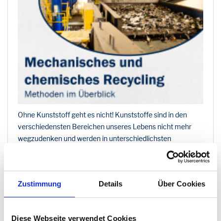
Ohne Kunststoff geht es nicht! Kunststoffe sind in den
verschiedensten Bereichen unseres Lebens nicht mehr
wegzudenken und werden in unterschiedlichsten
Produkten eingesetzt. Je nach Erzeugnis werden diese
aber früher oder später zu Abfall und laden im Müll. Im
Sinne des Umwelt- und Ressourcenschutzes ist der
Zustimmung
Details
Über Cookies
Lebenszyklus einer Kunststoffverpackung oder eines
Kunststoffprodukts mit dem Wurf in die Gelbe Tonne / den
Gelben Sack oder die Wertstofftonne nicht vorbei.
Diese Webseite verwendet Cookies