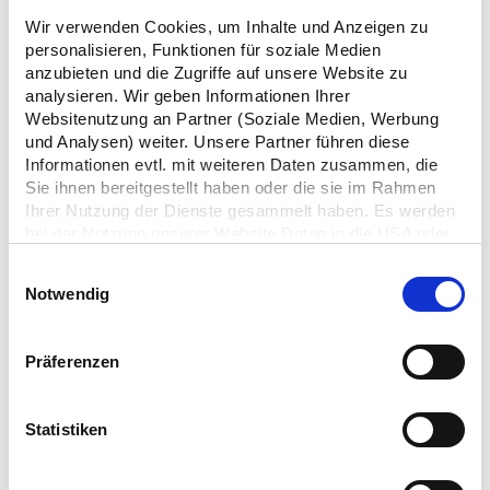
Wir verwenden Cookies, um Inhalte und Anzeigen zu
MEHR LESEN
personalisieren, Funktionen für soziale Medien
anzubieten und die Zugriffe auf unsere Website zu
analysieren. Wir geben Informationen Ihrer
Websitenutzung an Partner (Soziale Medien, Werbung
und Analysen) weiter. Unsere Partner führen diese
Informationen evtl. mit weiteren Daten zusammen, die
How-To-Guide: Wie registriert man sich im
Sie ihnen bereitgestellt haben oder die sie im Rahmen
LUCID Verpackungsregister?
Ihrer Nutzung der Dienste gesammelt haben. Es werden
bei der Nutzung unserer Website Daten in die USA oder
08.02.24
Drittstaaten übertragen und dort verarbeitet. Die
Einwilligungsauswahl
einzelnen Vertragspartner können Sie dem Cookie-
Notwendig
Banner und/oder der Datenschutzerklärung entnehmen.
Mit der Bestätigung Ihrer Auswahl der Cookies,
willigen
Sie in die Datenübertragung in Drittstaaten ein. Erst wenn
Präferenzen
Sie Buttons anklicken, werden Bilder und andere Daten
von Drittanbietern nachgeladen. Ihre IP-Adresse wird
dabei an externe Server übertragen. Über den
Statistiken
Datenschutz dieser Anbieter können Sie sich auf deren
Seiten informieren. Wir speichern Ihre
Einwilligung
. Sie
können sie in den Einstellungen unter